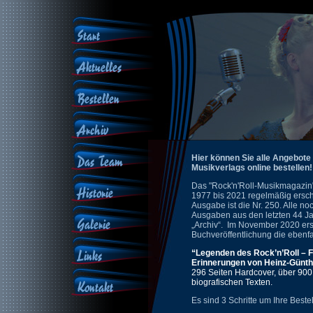
Start
Aktuelles
Bestellen
Archiv
Das Team
Hier können Sie alle Angebote
Musikverlags online bestellen
Das "Rock'n'Roll-Musikmagazin"
Historie
1977 bis 2021 regelmäßig ersch
Ausgabe ist die Nr. 250. Alle no
Ausgaben aus den letzten 44 Ja
Galerie
„Archiv“. Im November 2020 er
Buchveröffentlichung die ebenfa
Links
“Legenden des Rock’n’Roll – F
Erinnerungen von Heinz-Günth
296 Seiten Hardcover, über 900
biografischen Texten.
Kontakt
Es sind 3 Schritte um Ihre Best