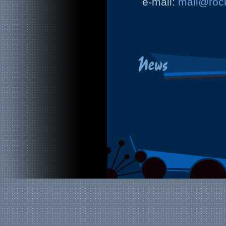
e-mail:
mail@rock
News