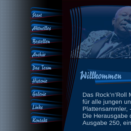
Start
Aktuelles
Bestellen
Archiv
Das Team
Willkommen
Historie
Galerie
Das Rock’n’Roll 
für alle jungen u
Links
Plattensammler, -
Die Herausgabe 
Kontakt
Ausgabe 250, eing