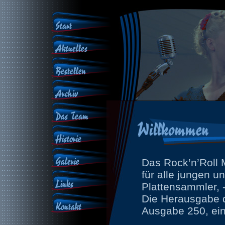
Start
Aktuelles
Bestellen
Archiv
Das Team
Willkommen
Historie
Galerie
Das Rock’n’Roll 
für alle jungen u
Links
Plattensammler, -
Die Herausgabe 
Kontakt
Ausgabe 250, eing