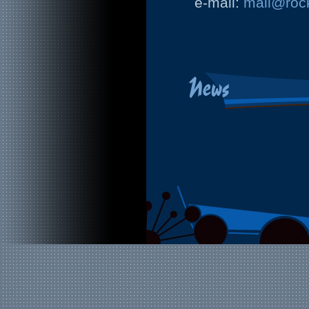
e-mail:
mail@rock
News