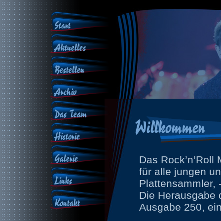
Start
Aktuelles
Bestellen
Archiv
Das Team
Willkommen
Historie
Galerie
Das Rock’n’Roll 
für alle jungen u
Links
Plattensammler, -
Die Herausgabe 
Kontakt
Ausgabe 250, eing