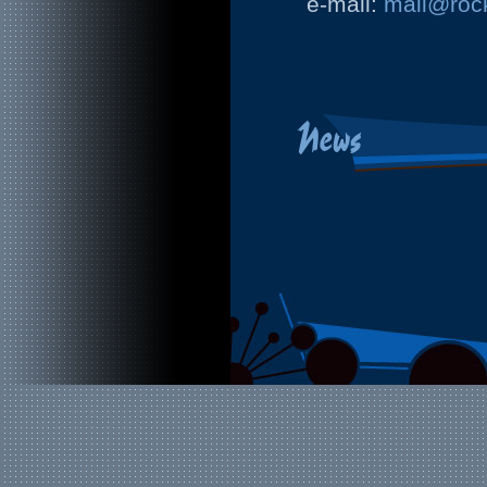
e-mail:
mail@rock
News